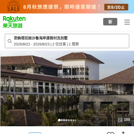
to
top
page
新
安納塔拉迪沙魯海岸渡假村及別墅
2026/8/22
-
2026/8/23
|
2 位住客
|
1 間房
100