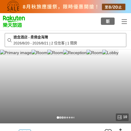
to
top
page
新
途念酒店 - 柔佛金海灣
2026/8/20
-
2026/8/21
|
2 位住客
|
1 間房
10