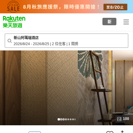
to
top
page
新
新山阿瑪瑞酒店
2026/8/24
-
2026/8/25
|
2 位住客
|
1 間房
100