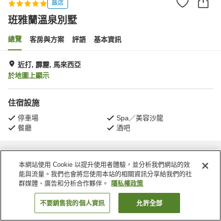
飯店
班雅蘭溫泉別墅
總覽
客房與方案
評語
基本資訊
近打, 霹靂, 馬來西亞
於地圖上顯示
住宿設施
停車場
Spa／美容沙龍
餐廳
酒吧
首頁
馬來西亞
霹靂
近打
班雅蘭溫泉別墅
本網站使用 Cookie 以提升使用者體驗，並分析我們網站的效
能與流量。我們也會將您使用本站的相關資訊分享給我們的社
群媒體、廣告和分析合作夥伴。
隱私權政策
不要銷售我的個人資訊
允許全部
找客房