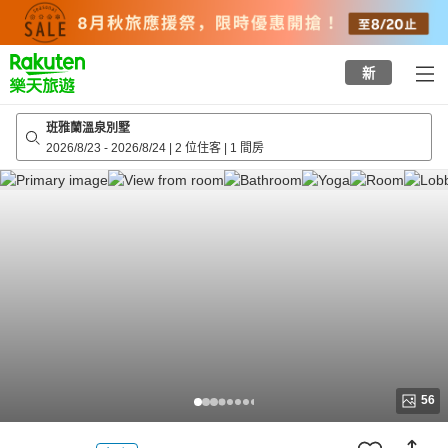
to
top
page
新
班雅蘭溫泉別墅
2026/8/23
-
2026/8/24
|
2 位住客
|
1 間房
56