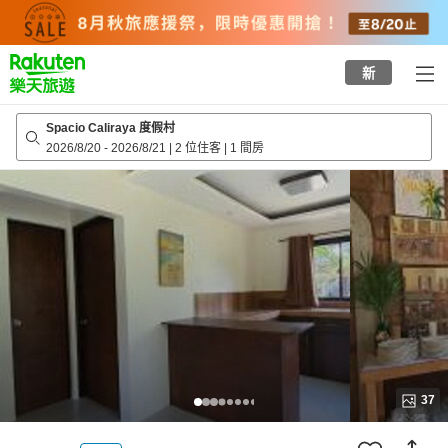
to
top
page
新
Spacio Caliraya 度假村
2026/8/20
-
2026/8/21
|
2 位住客
|
1 間房
37