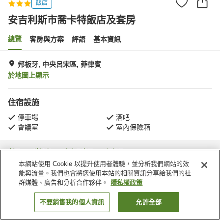
飯店
安吉利斯市喬卡特飯店及套房
總覽
客房與方案
評語
基本資訊
邦板牙, 中央呂宋區, 菲律賓
於地圖上顯示
住宿設施
停車場
酒吧
會議室
室內保險箱
首頁
菲律賓
中央呂宋區
邦板牙
安吉利斯市喬卡特飯店及套房
本網站使用 Cookie 以提升使用者體驗，並分析我們網站的效
能與流量。我們也會將您使用本站的相關資訊分享給我們的社
群媒體、廣告和分析合作夥伴。
隱私權政策
不要銷售我的個人資訊
允許全部
找客房