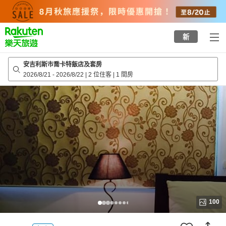
to
top
page
新
安吉利斯市喬卡特飯店及套房
2026/8/21
-
2026/8/22
|
2 位住客
|
1 間房
100