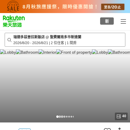
to
top
page
新
瑞德多茲普拉斯飯店 @ 聖費爾南多市新達蘭
2026/8/20
-
2026/8/21
|
2 位住客
|
1 間房
40