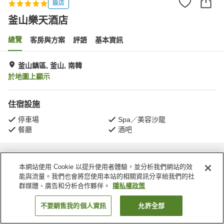
飯店
釜山樂天酒店
總覽
客房與方案
評語
基本資訊
釜山鎮區, 釜山, 南韓
於地圖上顯示
住宿設施
停車場
Spa／美容沙龍
餐廳
酒吧
首頁
南韓
釜山
釜山鎮區
Busanjin-gu
釜山樂天酒店
本網站使用 Cookie 以提升使用者體驗，並分析我們網站的效
能與流量。我們也會將您使用本站的相關資訊分享給我們的社
群媒體、廣告和分析合作夥伴。
隱私權政策
不要銷售我的個人資訊
允許全部
找客房