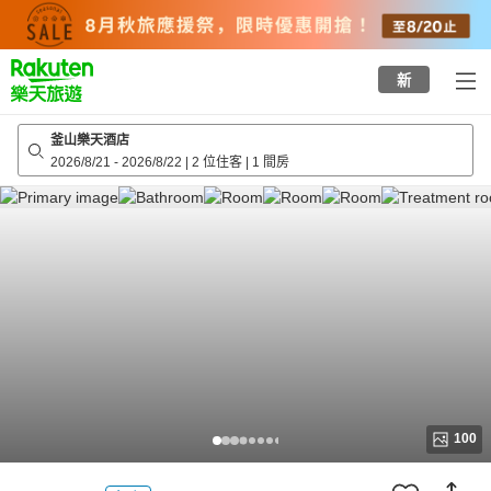
to
top
page
新
釜山樂天酒店
2026/8/21
-
2026/8/22
|
2 位住客
|
1 間房
100