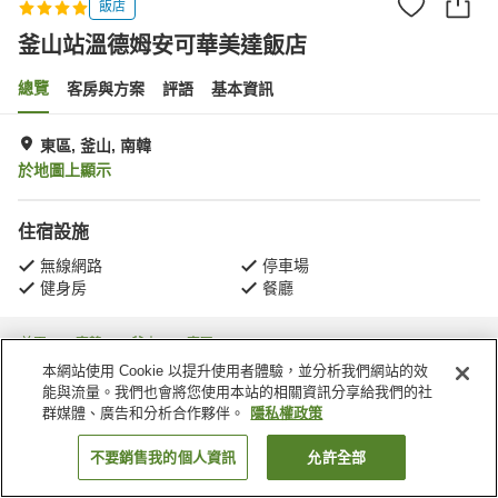
飯店
釜山站溫德姆安可華美達飯店
總覽
客房與方案
評語
基本資訊
東區, 釜山, 南韓
於地圖上顯示
住宿設施
無線網路
停車場
健身房
餐廳
首頁
南韓
釜山
東區
Dong-gu
釜山站溫德姆安可華美達飯店
本網站使用 Cookie 以提升使用者體驗，並分析我們網站的效
能與流量。我們也會將您使用本站的相關資訊分享給我們的社
群媒體、廣告和分析合作夥伴。
隱私權政策
不要銷售我的個人資訊
允許全部
找客房