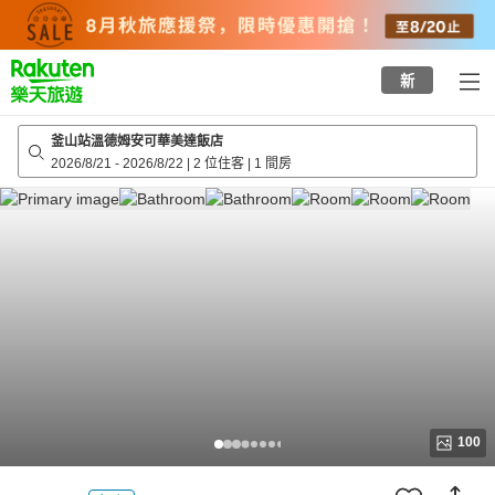
to
top
page
新
釜山站溫德姆安可華美達飯店
2026/8/21
-
2026/8/22
|
2 位住客
|
1 間房
100