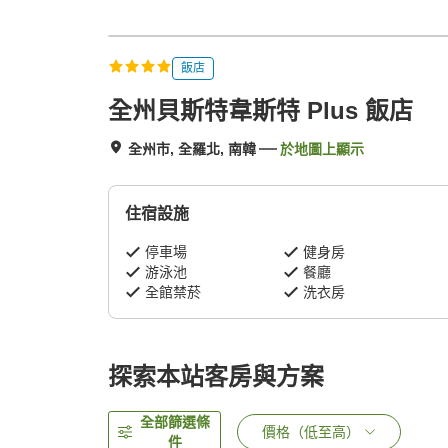
飯店
全州貝斯特韋斯特 Plus 飯店
全州市, 全羅北, 南韓
於地圖上顯示
住宿設施
停車場
健身房
游泳池
餐廳
全館禁菸
洗衣房
探索本站客房與方案
全部篩選條
價格（低至高）
件