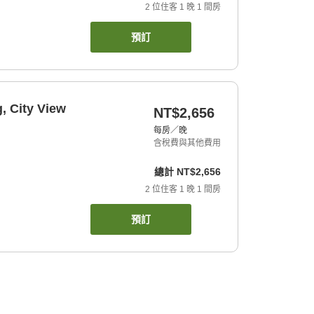
2
位住客
1
晚
1
間房
預訂
, City View
NT$2,656
每房／晚
含稅費與其他費用
總計
NT$2,656
2
位住客
1
晚
1
間房
預訂