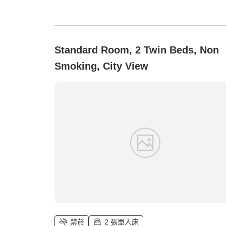
Standard Room, 2 Twin Beds, Non
Smoking, City View
禁菸
2 張單人床