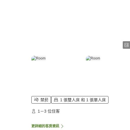
禁菸
1 張雙人床 和 1 張單人床
1－3 位住客
更詳細的客房資訊