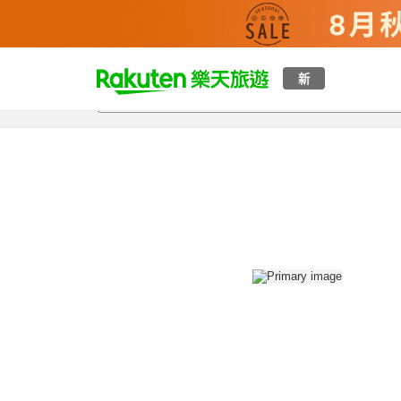
t
新
總覽
客房與方案
評語
設施
o
p
P
a
g
e
_
s
e
a
r
c
h