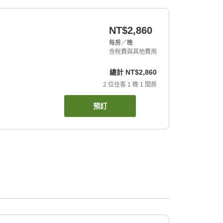
NT$2,860
每房／晚
含稅費與其他費用
總計
NT$2,860
2
位住客
1
晚
1
間房
預訂