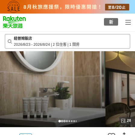
to
top
page
新
紐普姆飯店
2026/8/23
-
2026/8/24
|
2 位住客
|
1 間房
28