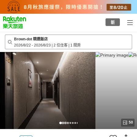
to
top
page
新
Brown-dot 精選飯店
2026/8/22
-
2026/8/23
|
2 位住客
|
1 間房
50