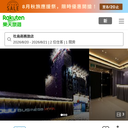
to
top
page
新
杜烏商務旅店
2026/8/20
-
2026/8/21
|
2 位住客
|
1 間房
3