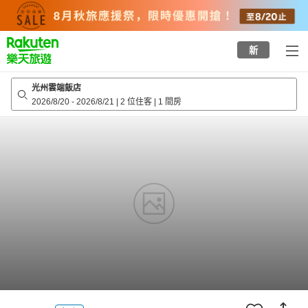
to
top
page
新
光州雲端飯店
2026/8/20
-
2026/8/21
|
2 位住客
|
1 間房