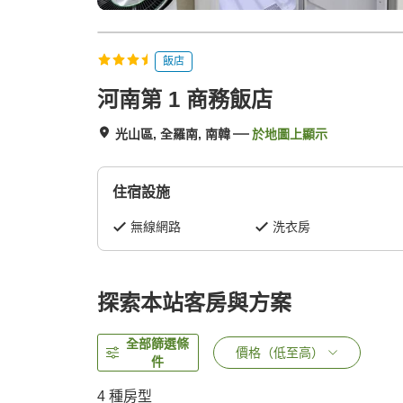
飯店
河南第 1 商務飯店
光山區, 全羅南, 南韓
於地圖上顯示
住宿設施
無線網路
洗衣房
探索本站客房與方案
全部篩選條
價格（低至高）
件
4
種房型