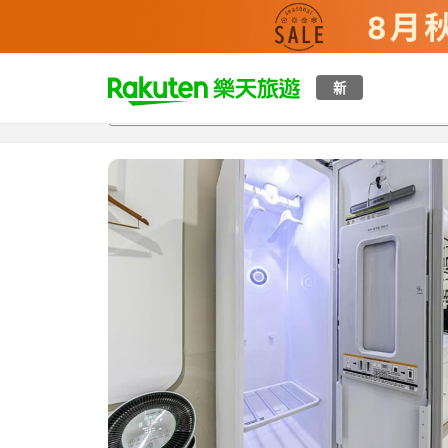
t
新
總覽
客房與方案
評語
設施
o
p
P
a
g
e
_
s
e
a
r
c
h