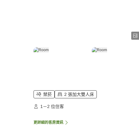
禁菸
2 張加大雙人床
1－2 位住客
更詳細的客房資訊