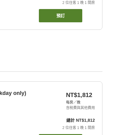
2
位住客
1
晚
1
間房
預訂
kday only)
NT$1,812
每房／晚
含稅費與其他費用
總計
NT$1,812
2
位住客
1
晚
1
間房