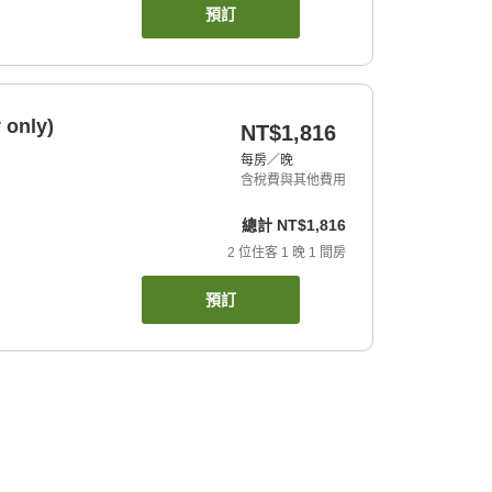
預訂
 only)
NT$1,816
每房／晚
含稅費與其他費用
總計
NT$1,816
2
位住客
1
晚
1
間房
預訂