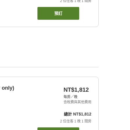
2
位住客
1
晚
1
間房
預訂
 only)
NT$1,812
每房／晚
含稅費與其他費用
總計
NT$1,812
2
位住客
1
晚
1
間房