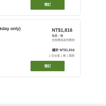
預訂
kday only)
NT$1,816
每房／晚
含稅費與其他費用
總計
NT$1,816
2
位住客
1
晚
1
間房
預訂