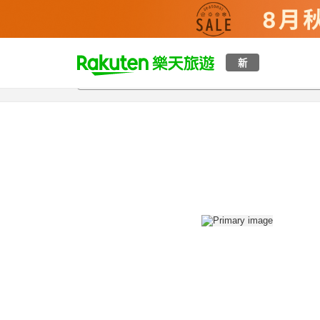
t
新
總覽
客房與方案
評語
設施
o
p
P
a
g
e
_
s
e
a
r
c
h