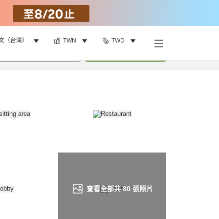
文（台灣）
TWN
TWD
找客房
•
1
間房
重新搜尋
查看全部共
80
張照片