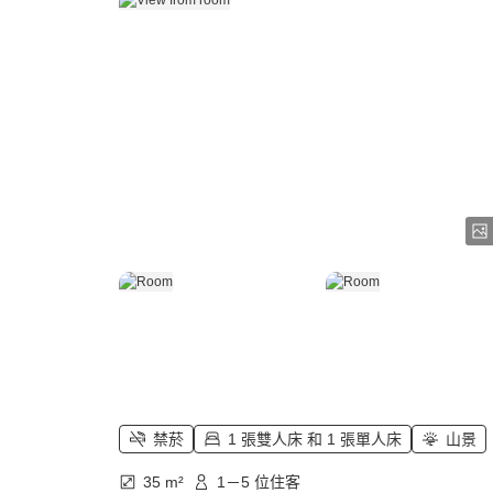
禁菸
1 張雙人床 和 1 張單人床
山景
35 m²
1－5 位住客