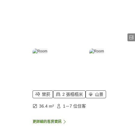
禁菸
2 張榻榻米
山景
36.4 m²
1－7 位住客
更詳細的客房資訊