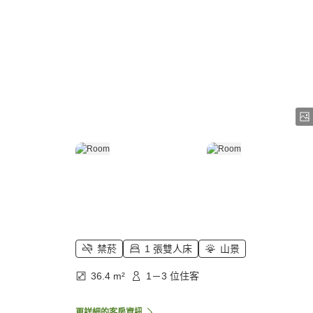
禁菸
1 張雙人床
山景
36.4 m²
1－3 位住客
更詳細的客房資訊