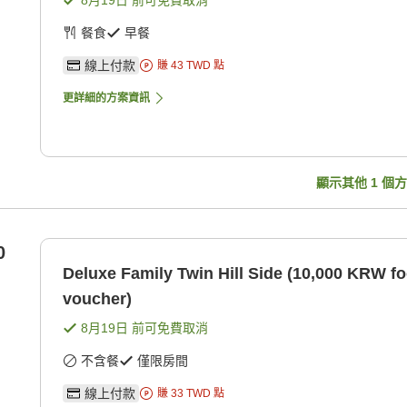
8月19日
前可免費取消
餐食
早餐
線上付款
賺
43
TWD
點
更詳細的方案資訊
顯示其他
1
個方
0
Deluxe Family Twin Hill Side (10,000 KRW 
voucher)
8月19日
前可免費取消
不含餐
僅限房間
線上付款
賺
33
TWD
點