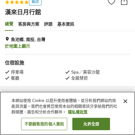
飯店
漢來日月行館
總覽
客房與方案
評語
基本資訊
魚池鄉, 南投, 台灣
於地圖上顯示
住宿設施
停車場
Spa／美容沙龍
餐廳
全館禁菸
首頁
台灣
南投
魚池鄉
漢來日月行館
本網站使用 Cookie 以提升使用者體驗，並分析我們網站的效
能與流量。我們也會將您使用本站的相關資訊分享給我們的社
群媒體、廣告和分析合作夥伴。
隱私權政策
不要銷售我的個人資訊
允許全部
找客房