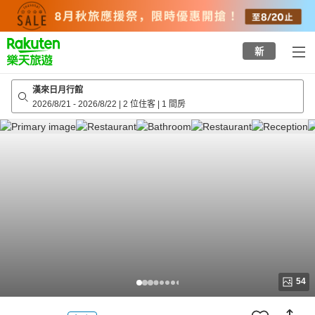
to
top
page
新
漢來日月行館
2026/8/21
-
2026/8/22
|
2 位住客
|
1 間房
54