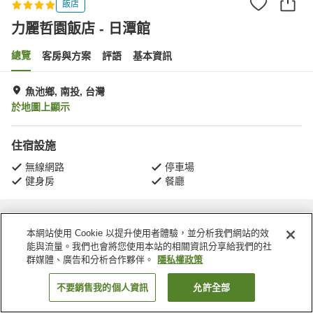
飯店
力麗哲園飯店 - 日潭館
總覽
客房與方案
評語
基本資訊
魚池鄉, 南投, 台灣
於地圖上顯示
住宿設施
無線網路
停車場
健身房
餐廳
首頁
台灣
南投
魚池鄉
力麗哲園飯店 - 日潭館
本網站使用 Cookie 以提升使用者體驗，並分析我們網站的效
能與流量。我們也會將您使用本站的相關資訊分享給我們的社
群媒體、廣告和分析合作夥伴。
隱私權政策
不要銷售我的個人資訊
允許全部
找客房