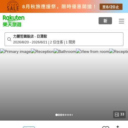
to
top
page
新
力麗哲園飯店 - 日潭館
2026/8/20
-
2026/8/21
|
2 位住客
|
1 間房
33