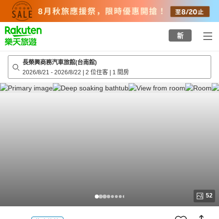
to
top
page
新
長榮興商務汽車旅館(台南館)
2026/8/21
-
2026/8/22
|
2 位住客
|
1 間房
52