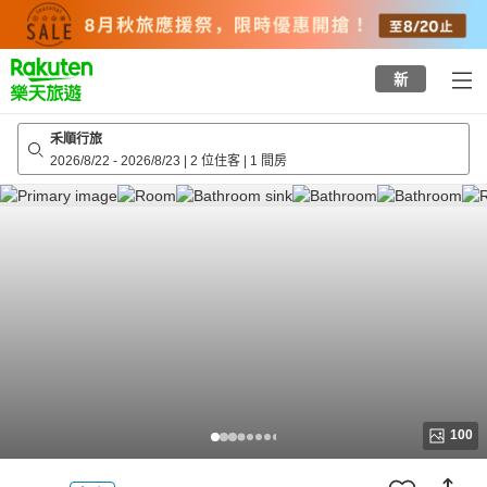
to
top
page
新
禾順行旅
2026/8/22
-
2026/8/23
|
2 位住客
|
1 間房
100