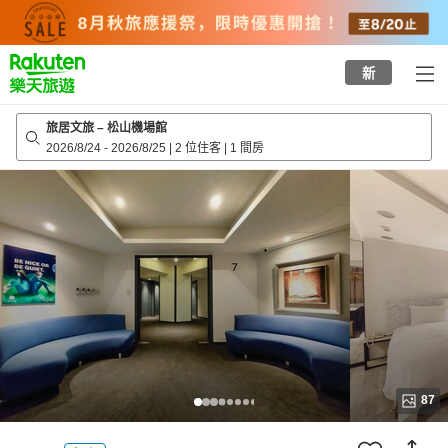
to
top
page
新
旅居文旅 – 松山機場館
2026/8/24
-
2026/8/25
|
2 位住客
|
1 間房
87