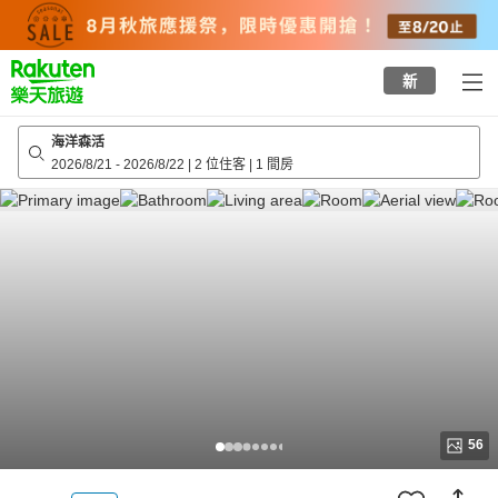
to
top
page
新
海洋森活
2026/8/21
-
2026/8/22
|
2 位住客
|
1 間房
56