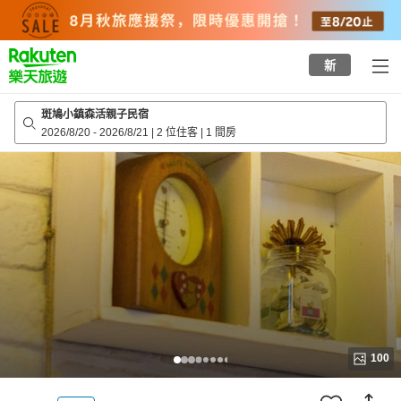
to
top
page
新
斑鳩小鎮森活親子民宿
2026/8/20
-
2026/8/21
|
2 位住客
|
1 間房
100