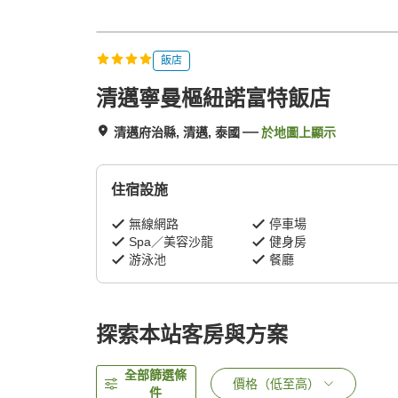
飯店
清邁寧曼樞紐諾富特飯店
清邁府治縣, 清邁, 泰國
於地圖上顯示
住宿設施
無線網路
停車場
Spa／美容沙龍
健身房
游泳池
餐廳
探索本站客房與方案
全部篩選條
價格（低至高）
件