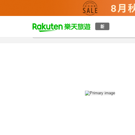
t
新
總覽
客房與方案
評語
設施
o
p
P
a
g
e
_
s
e
a
r
c
h