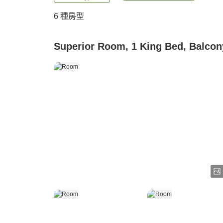
6
種房型
Superior Room, 1 King Bed, Balcon