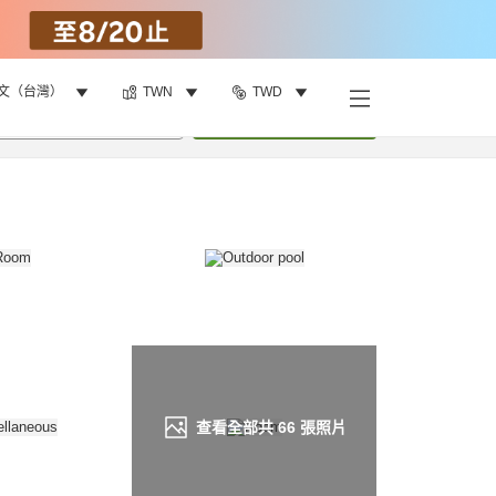
文（台灣）
TWN
TWD
找客房
•
1
間房
重新搜尋
查看全部共
66
張照片