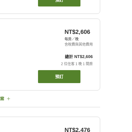
預訂
NT$2,606
每房／晚
含稅費與其他費用
總計
NT$2,606
2
位住客
1
晚
1
間房
預訂
案
NT$2,476