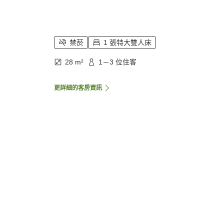
禁菸
1 張特大雙人床
28 m²
1－3 位住客
更詳細的客房資訊