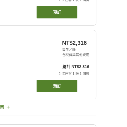
2
位住客
1
晚
1
間房
預訂
NT$2,316
每房／晚
含稅費與其他費用
總計
NT$2,316
2
位住客
1
晚
1
間房
預訂
案