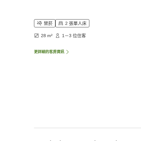
禁菸
2 張單人床
28 m²
1－3 位住客
更詳細的客房資訊