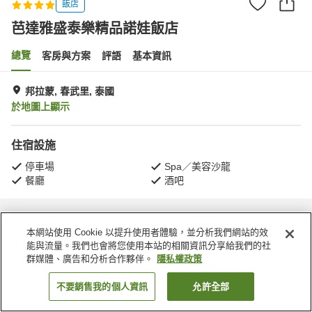
飯店
芭達雅盛泰樂精品諾娃飯店
總覽
客房與方案
評語
基本資訊
邦拉蒙, 春武里, 泰國
於地圖上顯示
住宿設施
停車場
Spa／美容沙龍
餐廳
酒吧
首頁
泰國
春武里
邦拉蒙
芭達雅盛泰樂精品諾娃飯店
本網站使用 Cookie 以提升使用者體驗，並分析我們網站的效
能與流量。我們也會將您使用本站的相關資訊分享給我們的社
群媒體、廣告和分析合作夥伴。
隱私權政策
不要銷售我的個人資訊
允許全部
找客房