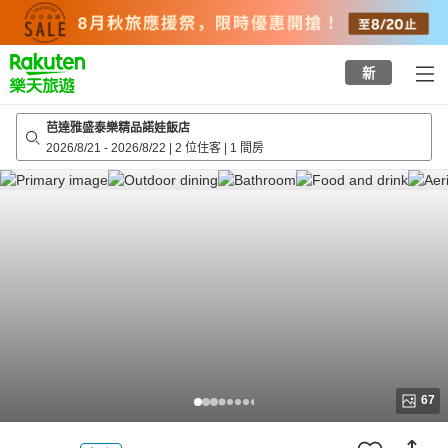
to
top
page
新
芭達雅盛泰樂精品諾娃飯店
2026/8/21
-
2026/8/22
|
2 位住客
|
1 間房
67