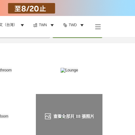
文（台灣）
TWN
TWD
找客房
•
1
間房
重新搜尋
查看全部共
88
張照片