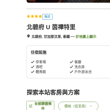
飯店
北碧府 U 茵禪特里
北碧府, 甘加那汶里, 泰國
於地圖上顯示
住宿設施
停車場
餐廳
酒吧
洗衣房
體育館
戶外游泳池
探索本站客房與方案
全部篩選條
價格（低至高）
件