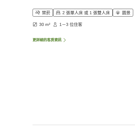
禁菸
2 張單人床 或 1 張雙人床
園景
30 m²
1－3 位住客
更詳細的客房資訊