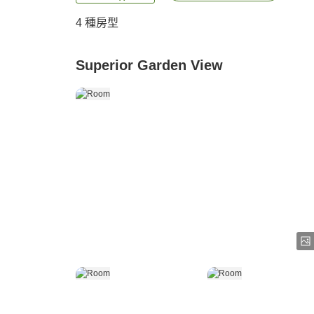
4
種房型
Superior Garden View