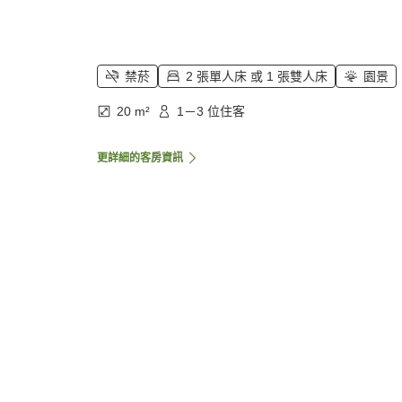
禁菸
2 張單人床 或 1 張雙人床
園景
20 m²
1－3 位住客
更詳細的客房資訊