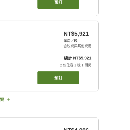
預訂
NT$5,921
每房／晚
含稅費與其他費用
總計
NT$5,921
2
位住客
1
晚
1
間房
預訂
案