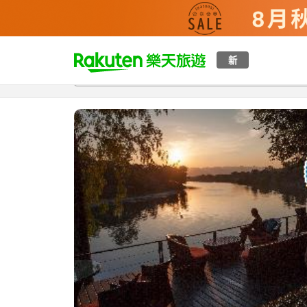
t
新
總覽
客房與方案
評語
設施
o
p
P
a
g
e
_
s
e
a
r
c
h