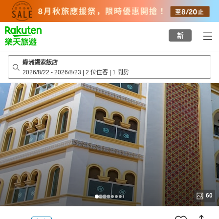
to
top
page
新
綠洲錫索飯店
2026/8/22
-
2026/8/23
|
2 位住客
|
1 間房
60