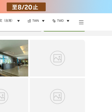
文（台灣）
TWN
TWD
找客房
•
1
間房
重新搜尋