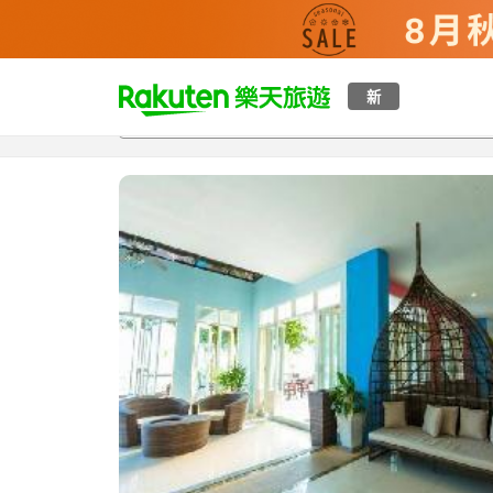
t
新
總覽
客房與方案
評語
設施
o
p
P
a
g
e
_
s
e
a
r
c
h