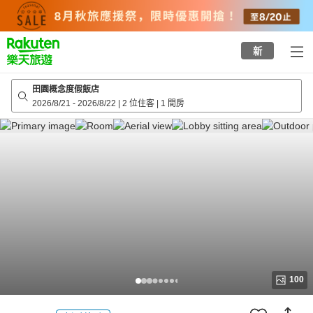
to
top
page
新
田園概念度假飯店
2026/8/21
-
2026/8/22
|
2 位住客
|
1 間房
100