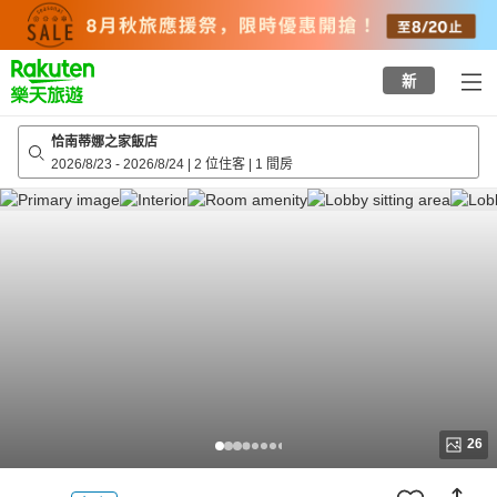
to
top
page
新
恰南蒂娜之家飯店
2026/8/23
-
2026/8/24
|
2 位住客
|
1 間房
26