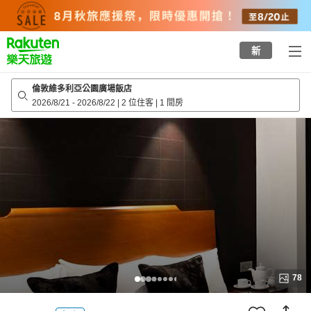
to
top
page
新
倫敦維多利亞公園廣場飯店
2026/8/21
-
2026/8/22
|
2 位住客
|
1 間房
78