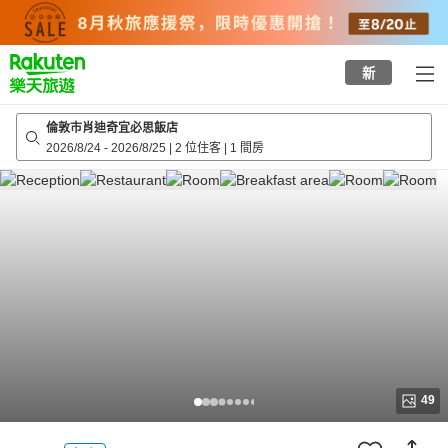
to
top
page
新
倫敦市肖迪奇宜必思飯店
2026/8/24
-
2026/8/25
|
2 位住客
|
1 間房
49