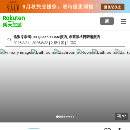
to
top
page
新
倫敦肯辛頓100 Queen's Gate飯店, 希爾頓格芮精選飯店
2026/8/21
-
2026/8/22
|
2 位住客
|
1 間房
92