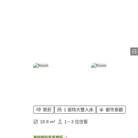
禁菸
1 張特大雙人床
都市景觀
18.8 m²
1－3 位住客
更詳細的客房資訊