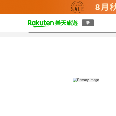
t
新
總覽
客房與方案
評語
設施
o
p
P
a
g
e
_
s
e
a
r
c
h