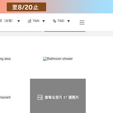
文（台灣）
TWN
TWD
找客房
•
1
間房
重新搜尋
查看全部共
87
張照片