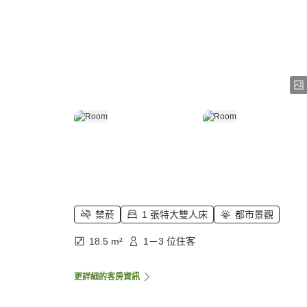
禁菸
1 張特大雙人床
都市景觀
18.5 m²
1－3 位住客
更詳細的客房資訊