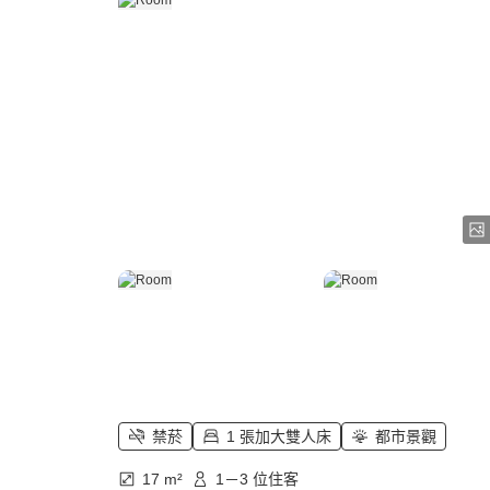
禁菸
1 張加大雙人床
都市景觀
17 m²
1－3 位住客