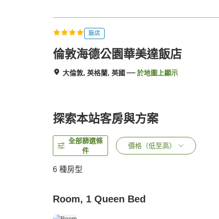
飯店
倫敦海德公園華美達飯店
大倫敦, 英格蘭, 英國
於地圖上顯示
探索本站客房與方案
全部篩選條
價格（低至高）
件
6
種房型
Room, 1 Queen Bed