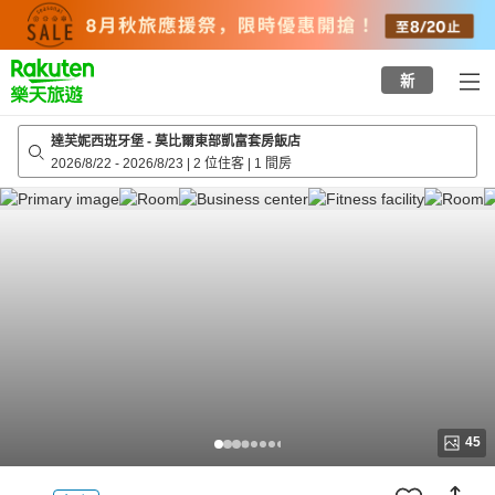
to
top
page
新
達芙妮西班牙堡 - 莫比爾東部凱富套房飯店
2026/8/22
-
2026/8/23
|
2 位住客
|
1 間房
45