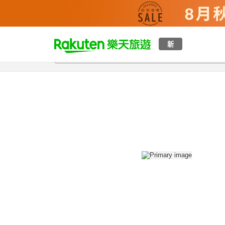
t
新
總覽
客房與方案
評語
設施
o
p
P
a
g
e
_
s
e
a
r
c
h