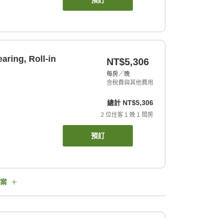
預訂
aring, Roll-in
NT$5,306
每房／晚
含稅費與其他費用
總計
NT$5,306
2
位住客
1
晚
1
間房
預訂
案