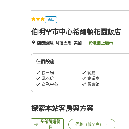
飯店
伯明罕市中心希爾頓花園飯店
傑佛遜縣, 阿拉巴馬, 美國
於地圖上顯示
住宿設施
停車場
餐廳
洗衣房
會議室
商務中心
體育館
探索本站客房與方案
全部篩選條
價格（低至高）
件