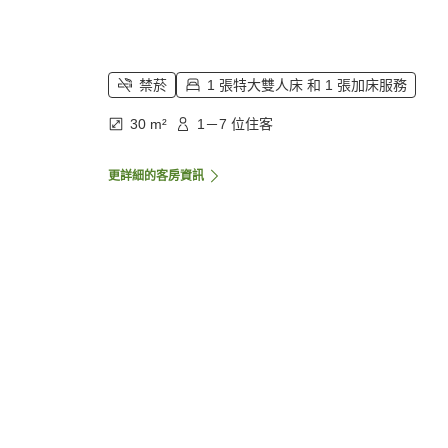
禁菸
1 張特大雙人床 和 1 張加床服務
30 m²
1－7 位住客
更詳細的客房資訊