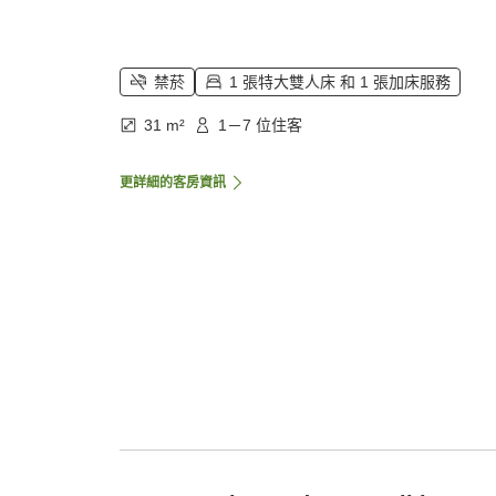
禁菸
1 張特大雙人床 和 1 張加床服務
31 m²
1－7 位住客
更詳細的客房資訊