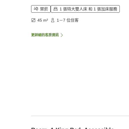
禁菸
1 張特大雙人床 和 1 張加床服務
45 m²
1－7 位住客
更詳細的客房資訊