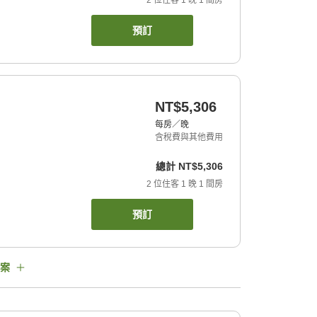
2
位住客
1
晚
1
間房
預訂
NT$5,306
每房／晚
含稅費與其他費用
總計
NT$5,306
2
位住客
1
晚
1
間房
預訂
案