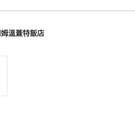
德姆溫蓋特飯店