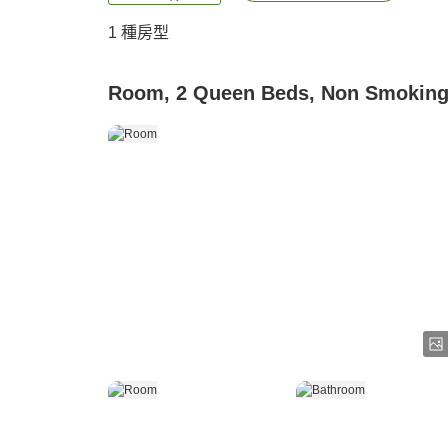
1 種房型
Room, 2 Queen Beds, Non Smokin