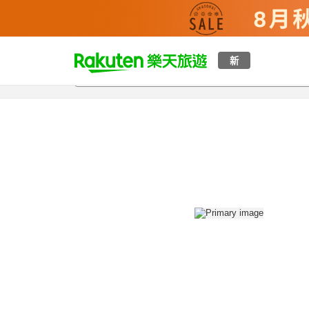
t
新
總覽
客房與方案
評語
設施
o
p
P
a
g
e
_
s
e
a
r
c
h