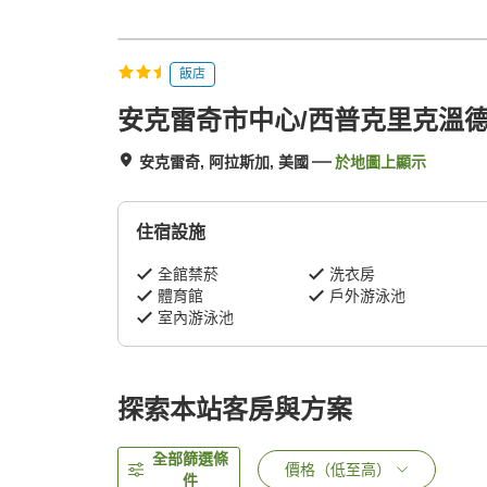
飯店
安克雷奇市中心/西普克里克溫
安克雷奇, 阿拉斯加, 美國
於地圖上顯示
住宿設施
全館禁菸
洗衣房
體育館
戶外游泳池
室內游泳池
探索本站客房與方案
全部篩選條
價格（低至高）
件