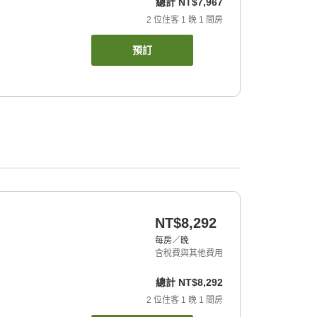
總計
NT$7,967
2
位住客
1
晚
1
間房
預訂
NT$8,292
每房／晚
含稅費與其他費用
總計
NT$8,292
2
位住客
1
晚
1
間房