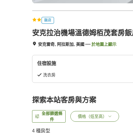
飯店
安克拉治機場溫德姆栢茂套房飯
安克雷奇, 阿拉斯加, 美國
於地圖上顯示
住宿設施
洗衣房
探索本站客房與方案
全部篩選條
價格（低至高）
件
4
種房型