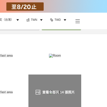
文（台灣）
TWN
TWD
找客房
•
1
間房
重新搜尋
查看全部共
14
張照片