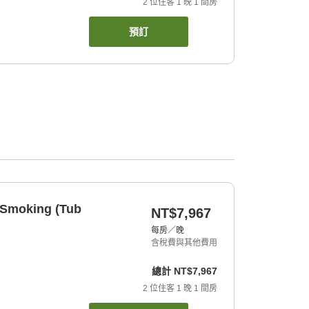
2
位住客
1
晚
1
間房
預訂
n Smoking (Tub
NT$7,967
每房／晚
含稅費與其他費用
總計
NT$7,967
2
位住客
1
晚
1
間房