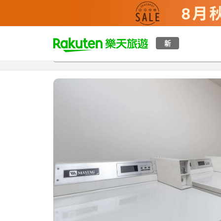
t
新
總覽
客房與方案
評語
設施
o
p
P
a
g
e
_
s
e
a
r
c
h