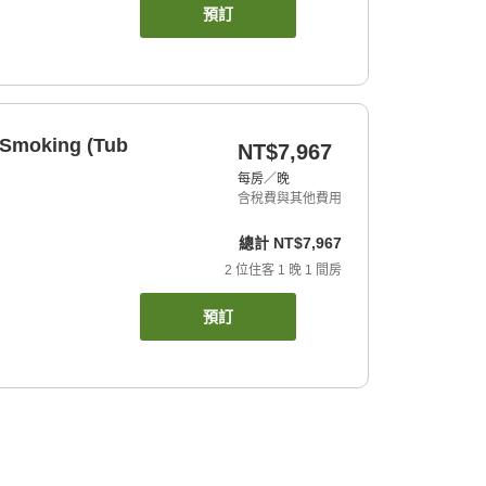
預訂
n Smoking (Tub
NT$7,967
每房／晚
含稅費與其他費用
總計
NT$7,967
2
位住客
1
晚
1
間房
預訂