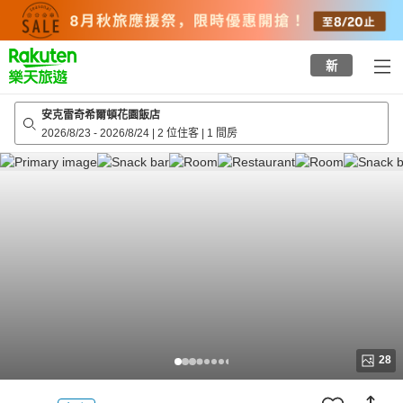
to
top
page
新
安克雷奇希爾頓花園飯店
2026/8/23
-
2026/8/24
|
2 位住客
|
1 間房
28