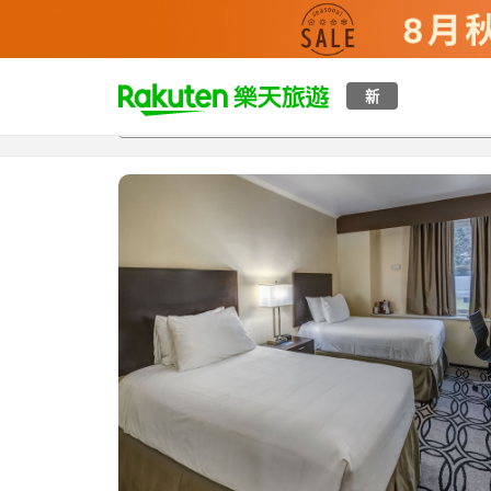
t
新
總覽
客房與方案
評語
設施
o
p
P
a
g
e
_
s
e
a
r
c
h