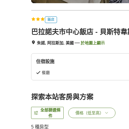
飯店
巴拉諾夫市中心飯店 - 貝斯特
朱諾, 阿拉斯加, 美國
於地圖上顯示
住宿設施
餐廳
探索本站客房與方案
全部篩選條
價格（低至高）
件
5
種房型