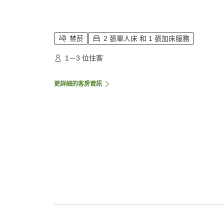
禁菸
2 張單人床 和 1 張加床服務
1－3 位住客
更詳細的客房資訊