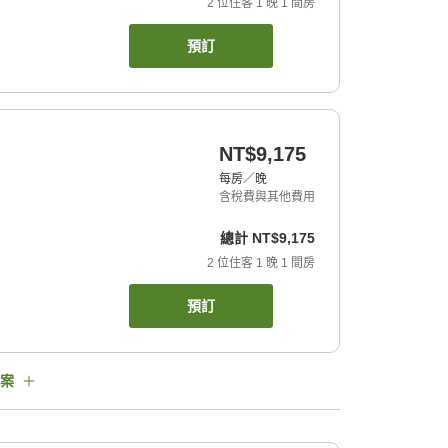
2
位住客
1
晚
1
間房
預訂
NT$9,175
每房／晚
含稅費與其他費用
總計
NT$9,175
2
位住客
1
晚
1
間房
預訂
案