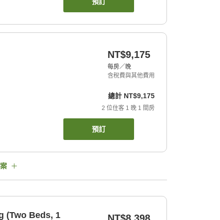
預訂
NT$9,175
每房／晚
含稅費與其他費用
總計
NT$9,175
2
位住客
1
晚
1
間房
預訂
案
g (Two Beds, 1
NT$8,398