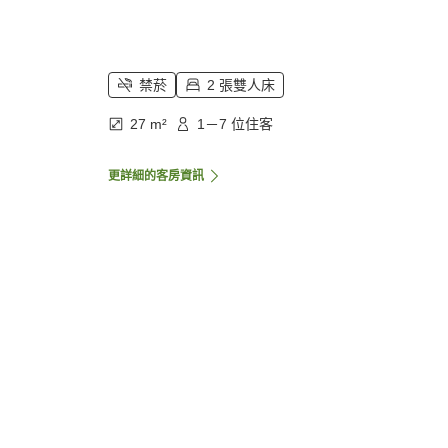
禁菸
2 張雙人床
27 m²
1－7 位住客
更詳細的客房資訊