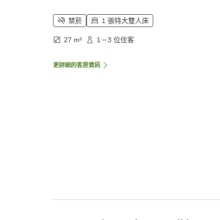
禁菸
1 張特大雙人床
27 m²
1－3 位住客
更詳細的客房資訊