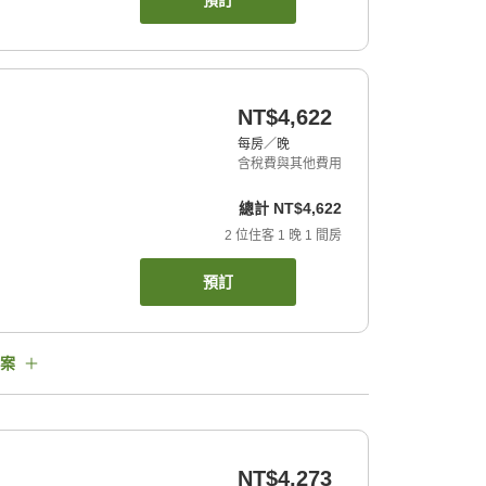
預訂
NT$4,622
每房／晚
含稅費與其他費用
總計
NT$4,622
2
位住客
1
晚
1
間房
預訂
案
NT$4,273