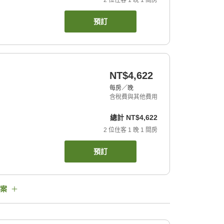
2
位住客
1
晚
1
間房
預訂
NT$4,622
每房／晚
含稅費與其他費用
總計
NT$4,622
2
位住客
1
晚
1
間房
預訂
案