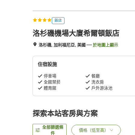
飯店
洛杉磯機場大廈希爾頓飯店
洛杉磯, 加利福尼亞, 美國
於地圖上顯示
住宿設施
停車場
餐廳
全館禁菸
洗衣房
體育館
戶外游泳池
探索本站客房與方案
全部篩選條
價格（低至高）
件