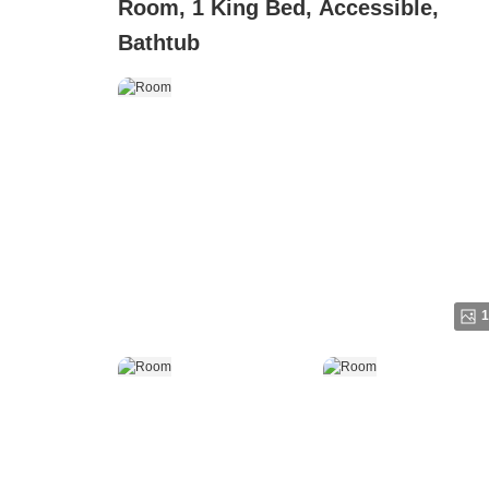
Room, 1 King Bed, Accessible,
Bathtub
1