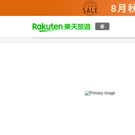
t
新
總覽
客房與方案
評語
設施
o
p
P
a
g
e
_
s
e
a
r
c
h