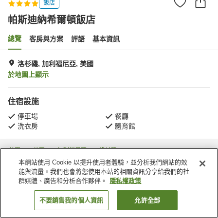
飯店
帕斯迪納希爾頓飯店
總覽
客房與方案
評語
基本資訊
洛杉磯, 加利福尼亞, 美國
於地圖上顯示
住宿設施
停車場
餐廳
洗衣房
體育館
首頁
美國
加利福尼亞
洛杉磯
Pasadena
帕斯迪納希爾頓飯店
本網站使用 Cookie 以提升使用者體驗，並分析我們網站的效
能與流量。我們也會將您使用本站的相關資訊分享給我們的社
群媒體、廣告和分析合作夥伴。
隱私權政策
不要銷售我的個人資訊
允許全部
找客房