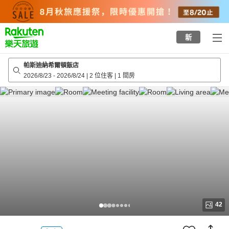
to
top
page
新
帕斯迪納希爾頓飯店
2026/8/23
-
2026/8/24
|
2 位住客
|
1 間房
42