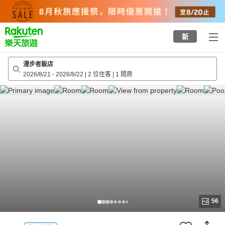
to
top
page
新
漫步者飯店
2026/8/21
-
2026/8/22
|
2 位住客
|
1 間房
56