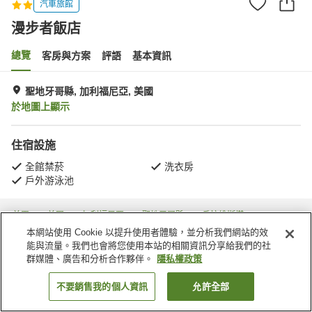
汽車旅館
漫步者飯店
總覽
客房與方案
評語
基本資訊
聖地牙哥縣, 加利福尼亞, 美國
於地圖上顯示
住宿設施
全館禁菸
洗衣房
戶外游泳池
首頁
美國
加利福尼亞
聖地牙哥縣
丘拉維斯塔
漫步者飯店
本網站使用 Cookie 以提升使用者體驗，並分析我們網站的效
能與流量。我們也會將您使用本站的相關資訊分享給我們的社
群媒體、廣告和分析合作夥伴。
隱私權政策
不要銷售我的個人資訊
允許全部
找客房