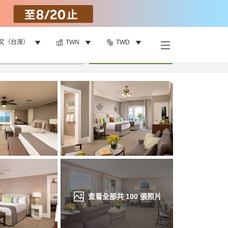
文（台灣）
TWN
TWD
找客房
•
1
間房
重新搜尋
查看全部共
100
張照片