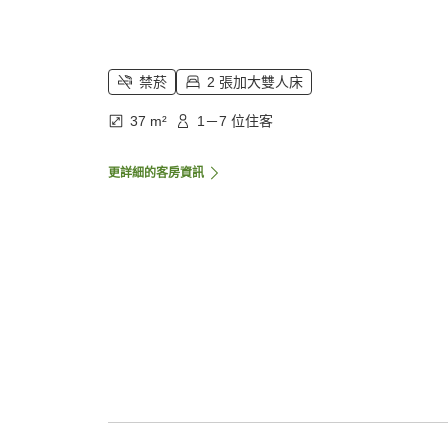
禁菸
2 張加大雙人床
37 m²
1－7 位住客
更詳細的客房資訊