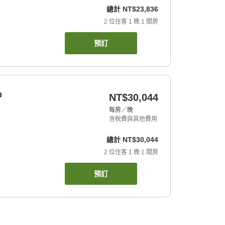
總計
NT$23,836
2
位住客
1
晚
1
間房
預訂
b
NT$30,044
每房／晚
含稅費與其他費用
總計
NT$30,044
2
位住客
1
晚
1
間房
預訂