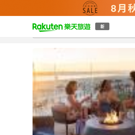
t
新
總覽
客房與方案
評語
設施
o
p
P
a
g
e
_
s
e
a
r
c
h