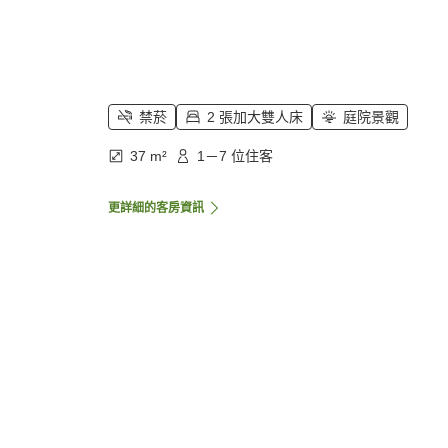
禁菸
2 張加大雙人床
庭院景觀
37 m²
1－7 位住客
更詳細的客房資訊