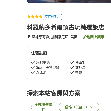
度假村飯店
科羅納多希爾頓古玩精選飯店
聖地牙哥縣, 加利福尼亞, 美國
於地圖上顯示
住宿設施
無線網路
停車場
Spa／美容沙龍
健身房
游泳池
餐廳
探索本站客房與方案
全部篩選條
價格（低至高）
件