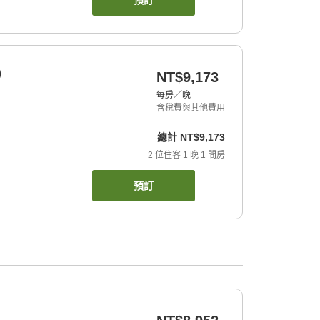
預訂
)
NT$9,173
每房／晚
含稅費與其他費用
總計
NT$9,173
2
位住客
1
晚
1
間房
預訂