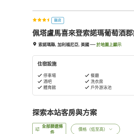
飯店
佩塔盧馬喜來登索諾瑪葡萄酒郡
索諾瑪縣, 加利福尼亞, 美國
於地圖上顯示
住宿設施
停車場
餐廳
酒吧
洗衣房
體育館
戶外游泳池
探索本站客房與方案
全部篩選條
價格（低至高）
件