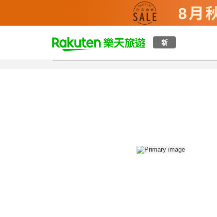
t
新
總覽
客房與方案
評語
設施
o
p
P
a
g
e
_
s
e
a
r
c
h