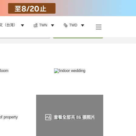
文（台灣）
TWN
TWD
找客房
•
1
間房
重新搜尋
查看全部共
86
張照片