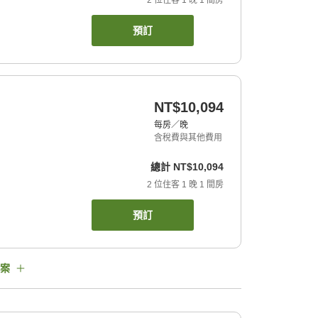
2
位住客
1
晚
1
間房
預訂
NT$10,094
每房／晚
含稅費與其他費用
總計
NT$10,094
2
位住客
1
晚
1
間房
預訂
案