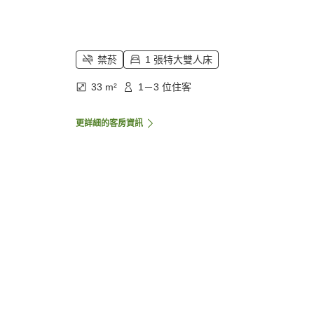
禁菸
1 張特大雙人床
33 m²
1－3 位住客
更詳細的客房資訊