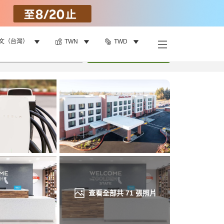
文（台灣）
TWN
TWD
找客房
•
1
間房
重新搜尋
查看全部共
71
張照片