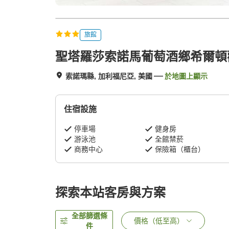
旅館
聖塔羅莎索諾馬葡萄酒鄉希爾頓
索諾瑪縣, 加利福尼亞, 美國
於地圖上顯示
住宿設施
停車場
健身房
游泳池
全館禁菸
商務中心
保險箱（櫃台）
探索本站客房與方案
全部篩選條
價格（低至高）
件