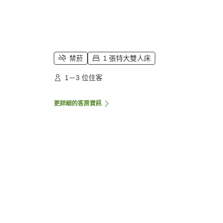
禁菸
1 張特大雙人床
1－3 位住客
更詳細的客房資訊