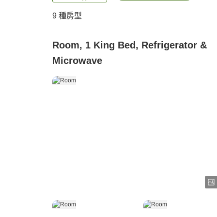
9
種房型
Room, 1 King Bed, Refrigerator &
Microwave