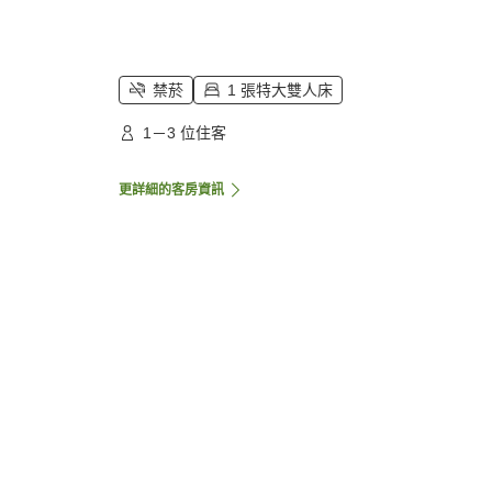
禁菸
1 張特大雙人床
1－3 位住客
更詳細的客房資訊