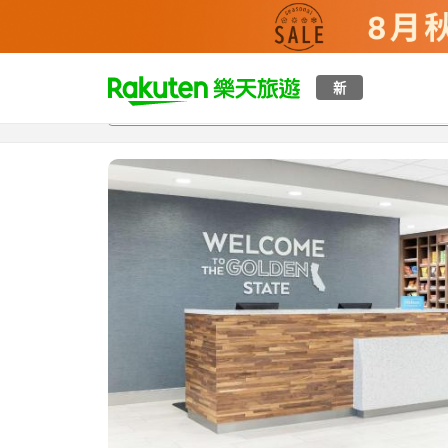
t
新
總覽
客房與方案
評語
設施
o
p
P
a
g
e
_
s
e
a
r
c
h