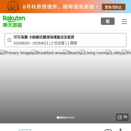
to
top
page
新
可可海灘-卡納維拉爾港海濱飯店及套房
2026/8/20
-
2026/8/21
|
2 位住客
|
1 間房
76