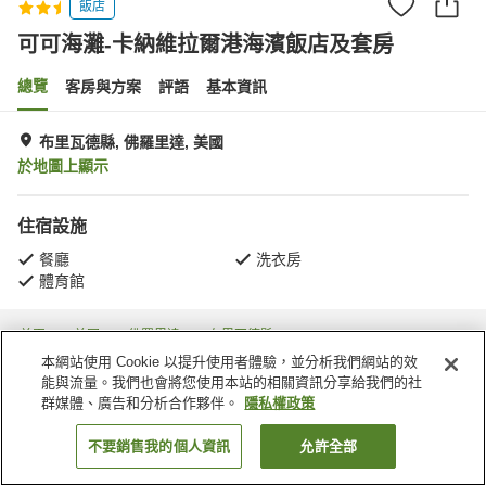
飯店
可可海灘-卡納維拉爾港海濱飯店及套房
總覽
客房與方案
評語
基本資訊
布里瓦德縣, 佛羅里達, 美國
於地圖上顯示
住宿設施
餐廳
洗衣房
體育館
首頁
美國
佛羅里達
布里瓦德縣
可可海灘-卡納維拉爾港海濱飯店及套房
本網站使用 Cookie 以提升使用者體驗，並分析我們網站的效
能與流量。我們也會將您使用本站的相關資訊分享給我們的社
群媒體、廣告和分析合作夥伴。
隱私權政策
不要銷售我的個人資訊
允許全部
找客房