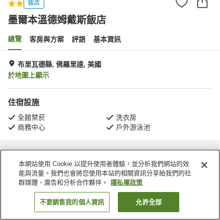
飯店
墨爾本溫德姆戴斯飯店
總覽
客房與方案
評語
基本資訊
布里瓦德縣, 佛羅里達, 美國
於地圖上顯示
住宿設施
全館禁菸
洗衣房
商務中心
戶外游泳池
首頁
美國
佛羅里達
布里瓦德縣
墨爾本溫德姆戴斯飯店
本網站使用 Cookie 以提升使用者體驗，並分析我們網站的效
能與流量。我們也會將您使用本站的相關資訊分享給我們的社
群媒體、廣告和分析合作夥伴。
隱私權政策
不要銷售我的個人資訊
允許全部
找客房