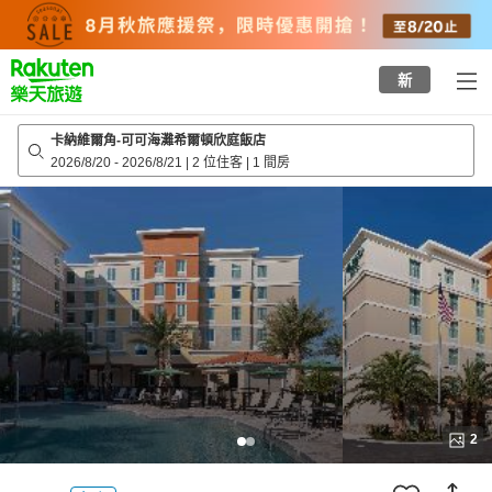
to
top
page
新
卡納維爾角-可可海灘希爾頓欣庭飯店
2026/8/20
-
2026/8/21
|
2 位住客
|
1 間房
2