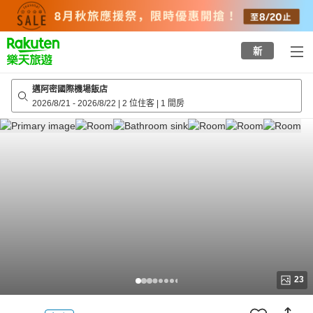
to
top
page
新
邁阿密國際機場飯店
2026/8/21
-
2026/8/22
|
2 位住客
|
1 間房
23